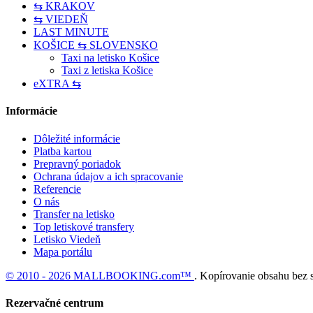
⇆ KRAKOV
⇆ VIEDEŇ
LAST MINUTE
KOŠICE ⇆ SLOVENSKO
Taxi na letisko Košice
Taxi z letiska Košice
eXTRA ⇆
Informácie
Dôležité informácie
Platba kartou
Prepravný poriadok
Ochrana údajov a ich spracovanie
Referencie
O nás
Transfer na letisko
Top letiskové transfery
Letisko Viedeň
Mapa portálu
© 2010 - 2026 MALLBOOKING.com™
. Kopírovanie obsahu bez 
Rezervačné centrum