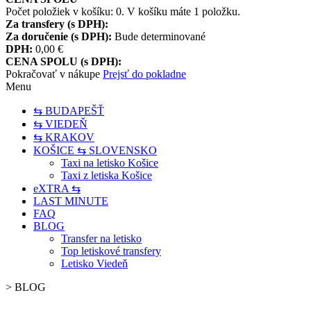
Počet položiek v košíku:
0
.
V košíku máte 1 položku.
Za transfery (s DPH):
Za doručenie (s DPH):
Bude determinované
DPH:
0,00 €
CENA SPOLU (s DPH):
Pokračovať v nákupe
Prejsť do pokladne
Menu
⇆ BUDAPEŠŤ
⇆ VIEDEŇ
⇆ KRAKOV
KOŠICE ⇆ SLOVENSKO
Taxi na letisko Košice
Taxi z letiska Košice
eXTRA ⇆
LAST MINUTE
FAQ
BLOG
Transfer na letisko
Top letiskové transfery
Letisko Viedeň
>
BLOG