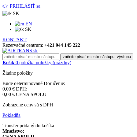
👉 PRIHLÁSIŤ sa
SK
EN
SK
KONTAKT
Rezervačné centrum:
+421 944 145 222
začnite písať miesto nástupu, výstupu
Košík
0
položka
položky
(prázdny)
Žiadne položky
Bude determinované
Doručenie:
0,00 €
DPH:
0,00 €
CENA SPOLU
Zobrazené ceny sú s DPH
Pokladňa
Transfer pridaný do košíka
Množstvo:
CENA SPOLU