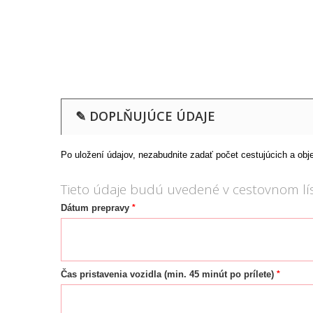
✎ DOPLŇUJÚCE ÚDAJE
Po uložení údajov, nezabudnite zadať počet cestujúcich a obj
Tieto údaje budú uvedené v cestovnom lís
*
Dátum prepravy
*
Čas pristavenia vozidla (min. 45 minút po prílete)