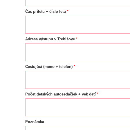
*
Čas príletu + číslo letu
*
Adresa výstupu v Trebišove
*
Cestujúci (meno + telefón)
*
Počet detských autosedačiek + vek detí
Poznámka