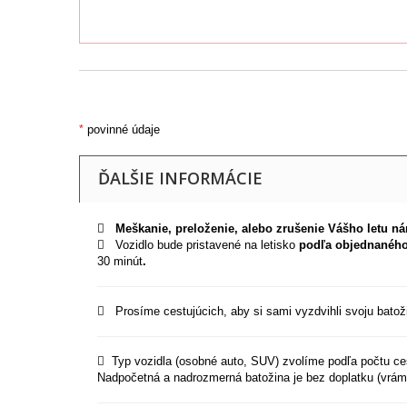
*
povinné údaje
ĎALŠIE INFORMÁCIE
Meškanie, preloženie, alebo zrušenie Vášho letu
ná
Vozidlo bude pristavené na letisko
podľa objednaného 
30 minút
.
Prosíme cestujúcich, aby si sami vyzdvihli svoju batoži
Typ vozidla (osobné auto, SUV) zvolíme podľa počtu ces
Nadpočetná a nadrozmerná batožina je bez doplatku (vrámc