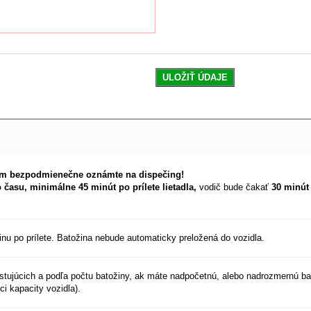
ULOŽIŤ ÚDAJE
m bezpodmienečne oznámte na dispečing!
času, minimálne 45 minút po prílete lietadla,
vodič bude čakať
30 minú
nu po prílete. Batožina nebude automaticky preložená do vozidla.
tujúcich a podľa počtu batožiny, ak máte nadpočetnú, alebo nadrozmernú ba
i kapacity vozidla).