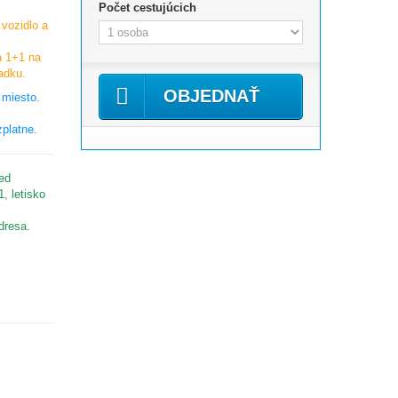
Počet cestujúcich
vozidlo a
a 1+1 na
adku.
OBJEDNAŤ
 miesto.
platne.
ed
, letisko
dresa.