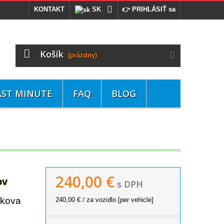
KONTAKT
SK
👉 PRIHLÁSIŤ sa
Košík
(prázdny)
AST MINUTE
FAQ
BLOG
240,00 €
ov
s DPH
akova
240,00 €
/ za vozidlo [per vehicle]