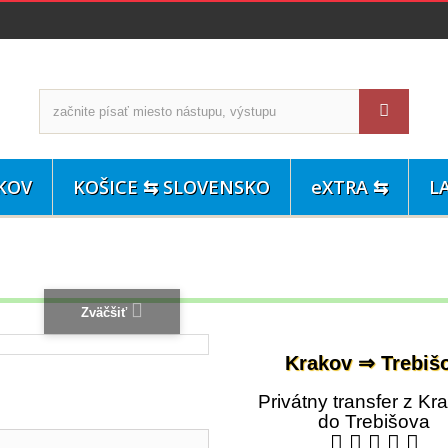
KOV
KOŠICE ⇆ SLOVENSKO
eXTRA ⇆
L
Zväčšiť
Krakov ⇒ Trebiš
Privátny transfer z Kr
do Trebišova