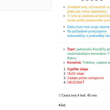
Uvedené ceny sú konečné za 
platia pre online objednávky.
V cene je zarátaná aj batožin
osobu podľa prepravného pori
Dieťa musí mať svoje vlastné
Na požiadanie poskytujeme
autosedačky a podsedáky bez
Štart:
parkovisko Kiss&Fly pr
medzinárodným terminálom T1
Balice.
Konečná:
Trebišov, zadaná a
Vyplňte údaje
Uložiť údaje
Zadajte počet cestujúcich
OBJEDNAŤ
Cesta trvá 4 hod. 45 min.
Kód: