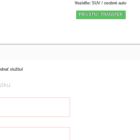
Vozidlo:
SUV / osobné auto
PRIVÁTNY TRANSFER
ednať službu!
tku: