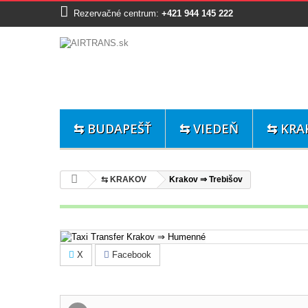
Rezervačné centrum:
+421 944 145 222
⇆ BUDAPEŠŤ
⇆ VIEDEŇ
⇆ KRA
⇆ KRAKOV
Krakov ⇒ Trebišov
X
Facebook