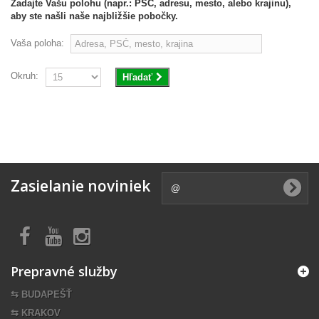
Zadajte Vašu polohu (napr.: PSČ, adresu, mesto, alebo krajinu),
aby ste našli naše najbližšie pobočky.
Vaša poloha:
Okruh:
Hľadať
Zasielanie noviniek
Prepravné služby
⇆ BUDAPEŠŤ
⇆ KRAKOV