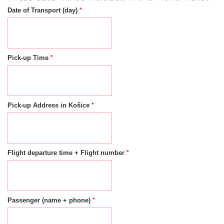
*
Date of Transport (day)
*
Pick-up Time
*
Pick-up Address in Košice
*
Flight departure time + Flight number
*
Passenger (name + phone)