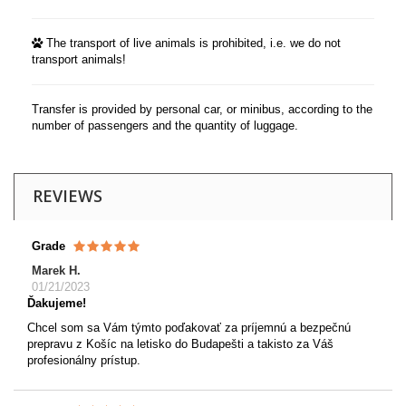
The transport of live animals is prohibited, i.e. we do not
transport animals!
Transfer is provided by personal car, or minibus, according to the
number of passengers and the quantity of luggage.
REVIEWS
Grade
Marek H.
01/21/2023
Ďakujeme!
Chcel som sa Vám týmto poďakovať za príjemnú a bezpečnú
prepravu z Košíc na letisko do Budapešti a takisto za Váš
profesionálny prístup.