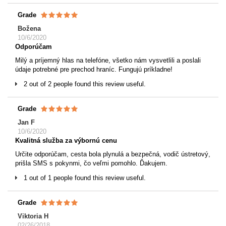
Grade
Božena
10/6/2020
Odporúčam
Milý a príjemný hlas na telefóne, všetko nám vysvetlili a poslali
údaje potrebné pre prechod hraníc. Fungujú príkladne!
2 out of 2 people found this review useful.
Grade
Jan F
10/6/2020
Kvalitná služba za výbornú cenu
Určite odporúčam, cesta bola plynulá a bezpečná, vodič ústretový,
prišla SMS s pokynmi, čo veľmi pomohlo. Ďakujem.
1 out of 1 people found this review useful.
Grade
Viktoria H
02/26/2018