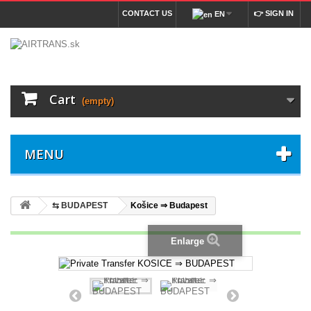
CONTACT US
👉 SIGN IN
EN
Cart
(empty)
MENU
⇆ BUDAPEST
Košice ⇒ Budapest
Enlarge