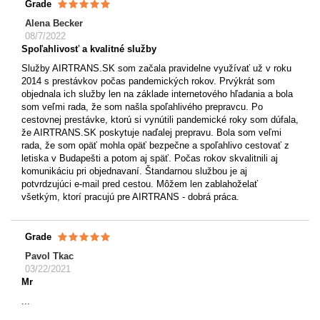
Grade
Alena Becker
08/7/2022
Spoľahlivosť a kvalitné služby
Služby AIRTRANS.SK som začala pravidelne využívať už v roku
2014 s prestávkov počas pandemických rokov. Prvýkrát som
objednala ich služby len na základe internetového hľadania a bola
som veľmi rada, že som našla spoľahlivého prepravcu. Po
cestovnej prestávke, ktorú si vynútili pandemické roky som dúfala,
že AIRTRANS.SK poskytuje naďalej prepravu. Bola som veľmi
rada, že som opäť mohla opäť bezpečne a spoľahlivo cestovať z
letiska v Budapešti a potom aj späť. Počas rokov skvalitnili aj
komunikáciu pri objednavaní. Štandarnou službou je aj
potvrdzujúci e-mail pred cestou. Môžem len zablahoželať
všetkým, ktorí pracujú pre AIRTRANS - dobrá práca.
Grade
Pavol Tkac
03/22/2021
Mr
...