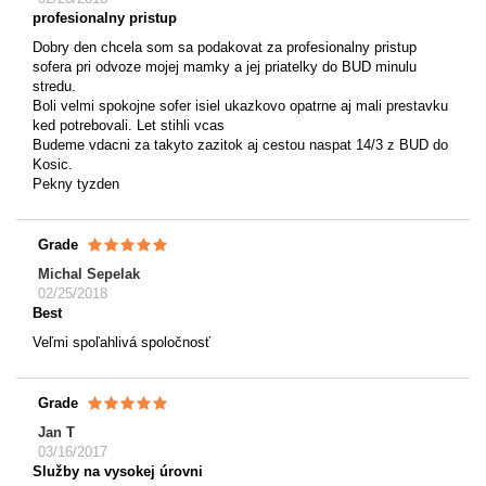
profesionalny pristup
Dobry den chcela som sa podakovat za profesionalny pristup
sofera pri odvoze mojej mamky a jej priatelky do BUD minulu
stredu.
Boli velmi spokojne sofer isiel ukazkovo opatrne aj mali prestavku
ked potrebovali. Let stihli vcas
Budeme vdacni za takyto zazitok aj cestou naspat 14/3 z BUD do
Kosic.
Pekny tyzden
Grade
Michal Sepelak
02/25/2018
Best
Veľmi spoľahlivá spoločnosť
Grade
Jan T
03/16/2017
Služby na vysokej úrovni