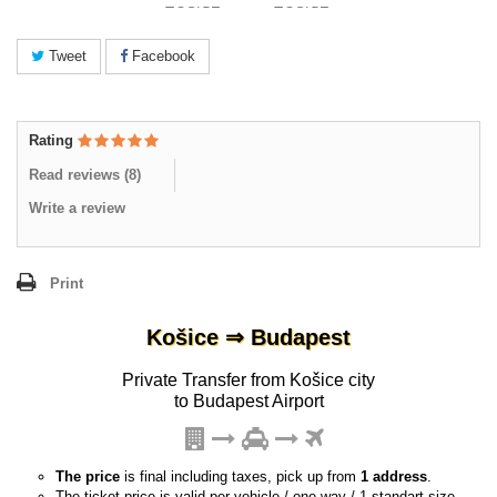
Tweet
Facebook
Rating
Read reviews (
8
)
Write a review
Print
Košice ⇒ Budapest
Private Transfer from Košice city
to Budapest Airport
The price
is final including taxes, pick up from
1 address
.
The ticket price is valid per vehicle / one way / 1 standart size