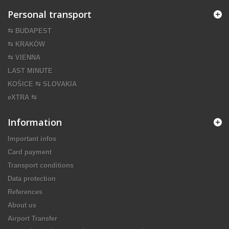
Personal transport
⇆ BUDAPEST
⇆ KRAKÓW
⇆ VIENNA
LAST MINUTE
KOŠICE ⇆ SLOVAKIA
eXTRA ⇆
Information
Important infos
Card payment
Transport conditions
Data protection
References
About us
Airport Transfer