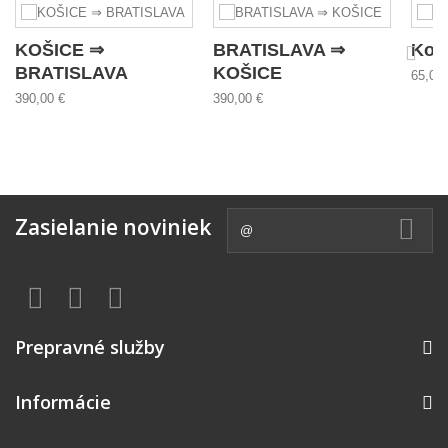
KOŠICE ⇒
BRATISLAVA ⇒
Koš
BRATISLAVA
KOŠICE
65,00 
390,00 €
390,00 €
Zasielanie noviniek
Prepravné služby
Informácie