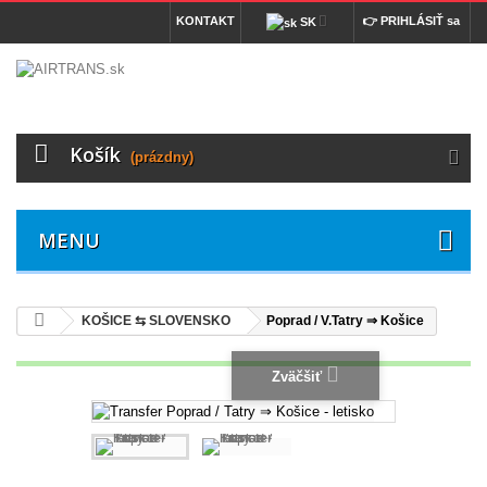
KONTAKT
👉 PRIHLÁSIŤ sa
SK
Košík
(prázdny)
MENU
KOŠICE ⇆ SLOVENSKO
Poprad / V.Tatry ⇒ Košice
Zväčšiť